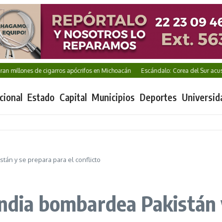
llones de cigarros apócrifos en Michoacán
Escándalo: Corea del Sur acusada d
cional
Estado
Capital
Municipios
Deportes
Universid
tán y se prepara para el conflicto
India bombardea Pakistán 