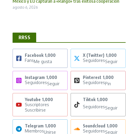
México y EU capturan a «Rango» tras exitosa cooperación
agosto 6, 2026
RRSS
Facebook
1,000
X (Twitter)
1,000
Fans
Seguidores
Me gusta
Seguir
Instagram
1,000
Pinterest
1,000
Seguidores
Seguidores
Seguir
Pin
Youtube
1,000
Tiktok
1,000
Suscriptores
Seguidores
Seguir
Suscribirse
Telegram
1,000
Soundcloud
1,000
Miembros
Seguidores
Unirse
Seguir