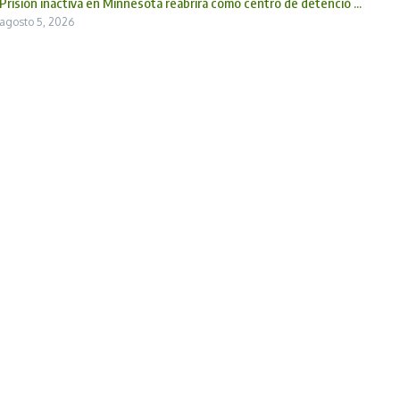
Prisión inactiva en Minnesota reabrirá como centro de detenció ...
agosto 5, 2026