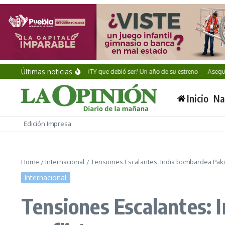
Saltar al contenido
Últimas noticias
Alan Wake II: ¿El GOTY que debió ser? Un año de su estreno
Aseguran mi
Inicio
Na
Edición Impresa
Home
/
Internacional
/
Tensiones Escalantes: India bombardea Pakis
Internacional
Tensiones Escalantes: 