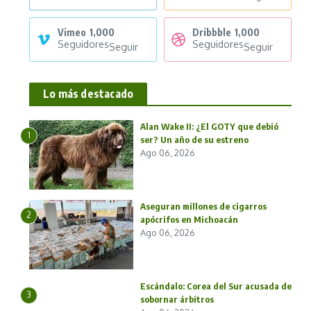
Vimeo
1,000
Dribbble
1,000
Seguidores
Seguidores
Seguir
Seguir
Lo más destacado
Alan Wake II: ¿El GOTY que debió
1
ser? Un año de su estreno
Ago 06, 2026
Aseguran millones de cigarros
2
apócrifos en Michoacán
Ago 06, 2026
Escándalo: Corea del Sur acusada de
3
sobornar árbitros