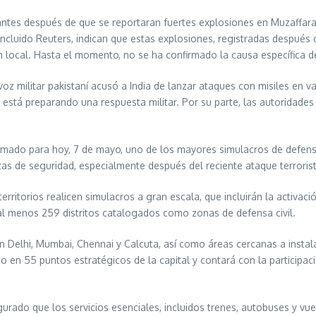
rmantes después de que se reportaran fuertes explosiones en Muzaffa
incluido Reuters, indican que estas explosiones, registradas después
n local. Hasta el momento, no se ha confirmado la causa específica de
 militar pakistaní acusó a India de lanzar ataques con misiles en var
stá preparando una respuesta militar. Por su parte, las autoridades
amado para hoy, 7 de mayo, uno de los mayores simulacros de defensa
as de seguridad, especialmente después del reciente ataque terrori
territorios realicen simulacros a gran escala, que incluirán la activa
 al menos 259 distritos catalogados como zonas de defensa civil.
 Delhi, Mumbai, Chennai y Calcuta, así como áreas cercanas a instalac
 en 55 puntos estratégicos de la capital y contará con la participaci
gurado que los servicios esenciales, incluidos trenes, autobuses y vu