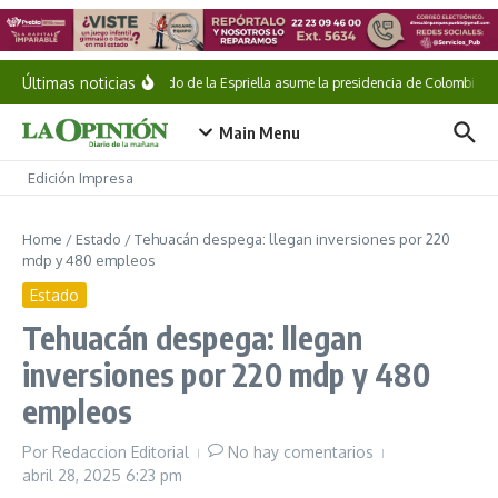
Saltar al contenido
Últimas noticias
Abelardo de la Espriella asume la presidencia de Colombia
Main Menu
Edición Impresa
Home
/
Estado
/
Tehuacán despega: llegan inversiones por 220
mdp y 480 empleos
Estado
Tehuacán despega: llegan
inversiones por 220 mdp y 480
empleos
Por
Redaccion Editorial
No hay comentarios
abril 28, 2025
6:23 pm