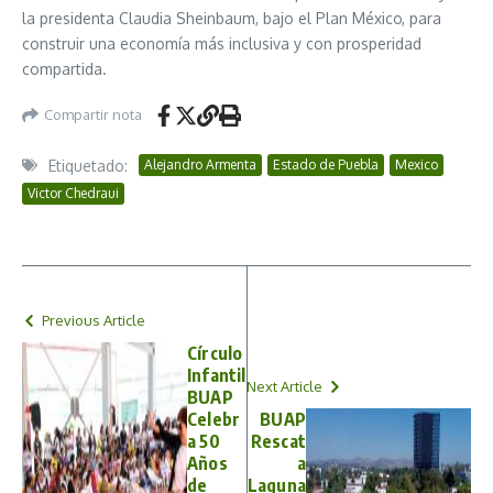
la presidenta Claudia Sheinbaum, bajo el Plan México, para
construir una economía más inclusiva y con prosperidad
compartida.
Compartir nota
Etiquetado:
Alejandro Armenta
Estado de Puebla
Mexico
Victor Chedraui
Previous Article
Círculo
Infantil
Next Article
BUAP
Celebr
BUAP
a 50
Rescat
Años
a
de
Laguna