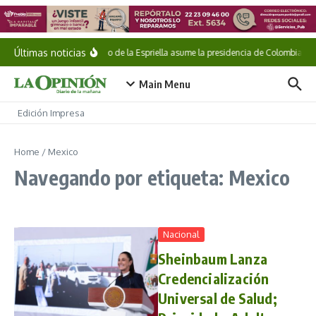
Saltar al contenido
Últimas noticias
Abelardo de la Espriella asume la presidencia de Colombia
Main Menu
Edición Impresa
Home
/
Mexico
Navegando por etiqueta: Mexico
Nacional
Sheinbaum Lanza
Credencialización
Universal de Salud;