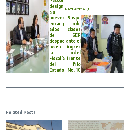
Pastor
design
Next Article
a a
nuevos
Suspe
encarg
nde
ados
clases
de
SEP
despac
ante el
ho en
ingres
la
o del
Fiscalía
frente
del
frío
Estado
No. 16
Related Posts