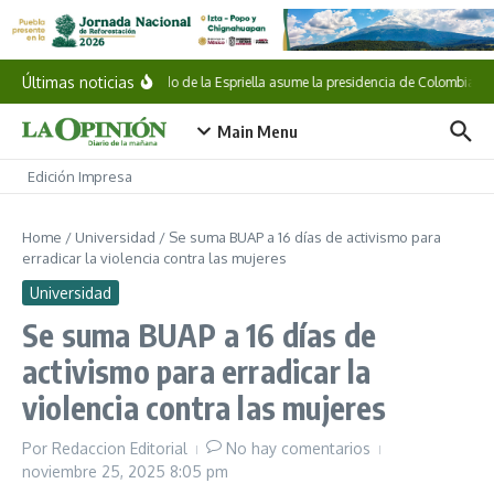
Saltar al contenido
Últimas noticias
Abelardo de la Espriella asume la presidencia de Colombia
Main Menu
Edición Impresa
Home
/
Universidad
/
Se suma BUAP a 16 días de activismo para
erradicar la violencia contra las mujeres
Universidad
Se suma BUAP a 16 días de
activismo para erradicar la
violencia contra las mujeres
Por
Redaccion Editorial
No hay comentarios
noviembre 25, 2025
8:05 pm