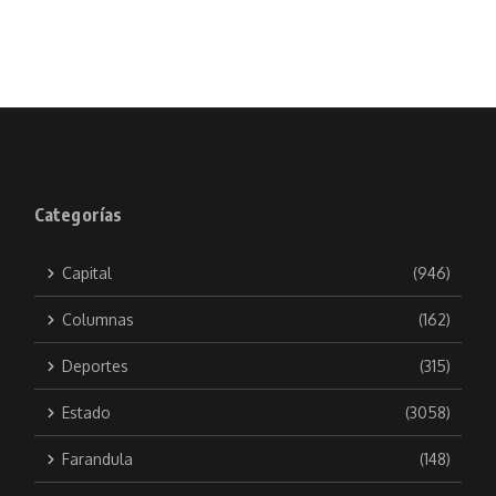
Categorías
Capital
(946)
Columnas
(162)
Deportes
(315)
Estado
(3058)
Farandula
(148)