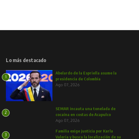
Lo más destacado
Abelardo de la Espriella asume la
1
presidencia de Colombia
Ago 07, 2026
SEMAR incauta una tonelada de
2
cocaína en costas de Acapulco
Ago 07, 2026
Familia exige justicia por Karla
3
Valeria y busca la localización de su