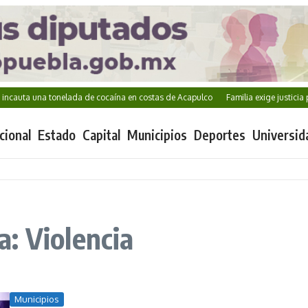
a una tonelada de cocaína en costas de Acapulco
Familia exige justicia por K
cional
Estado
Capital
Municipios
Deportes
Universid
: Violencia
Municipios