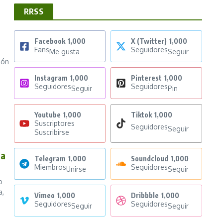
RRSS
Facebook
1,000
X (Twitter)
1,000
Fans
Seguidores
Me gusta
Seguir
ión
Instagram
1,000
Pinterest
1,000
Seguidores
Seguidores
Seguir
Pin
Youtube
1,000
Tiktok
1,000
Suscriptores
Seguidores
Seguir
Suscribirse
ra
Telegram
1,000
Soundcloud
1,000
Miembros
Seguidores
Unirse
Seguir
o
a,
Vimeo
1,000
Dribbble
1,000
Seguidores
Seguidores
Seguir
Seguir