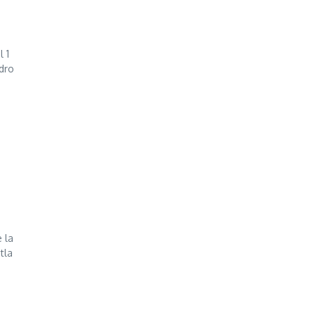
l 1
edro
 la
tla