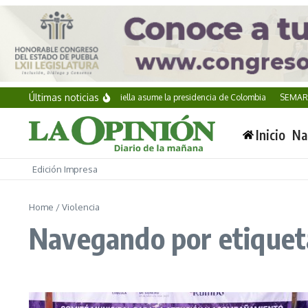
Saltar al contenido
Últimas noticias
Abelardo de la Espriella asume la presidencia de Colombia
SEMAR incaut
Inicio
Na
Edición Impresa
Home
/
Violencia
Navegando por etiqueta