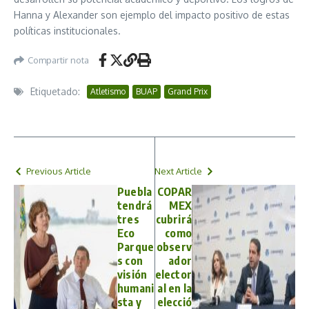
Hanna y Alexander son ejemplo del impacto positivo de estas
políticas institucionales.
Compartir nota
Etiquetado:
Atletismo
BUAP
Grand Prix
Previous Article
Next Article
Puebla
COPAR
tendrá
MEX
tres
cubrirá
Eco
como
Parque
observ
s con
ador
visión
elector
humani
al en la
sta y
elecció