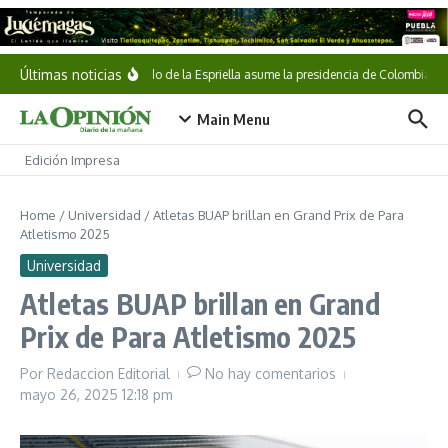
Saltar al contenido
Últimas noticias
Abelardo de la Espriella asume la presidencia de Colombia
Main Menu
Edición Impresa
Home
/
Universidad
/
Atletas BUAP brillan en Grand Prix de Para
Atletismo 2025
Universidad
Atletas BUAP brillan en Grand
Prix de Para Atletismo 2025
Por
Redaccion Editorial
No hay comentarios
mayo 26, 2025
12:18 pm