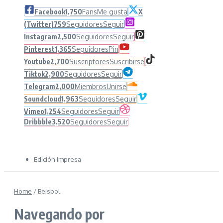
Facebook
1,750
Fans
Me gusta
X
(Twitter)
759
Seguidores
Seguir
Instagram
2,500
Seguidores
Seguir
Pinterest
1,365
Seguidores
Pin
Youtube
2,700
Suscriptores
Suscribirse
Tiktok
2,900
Seguidores
Seguir
Telegram
2,000
Miembros
Unirse
Soundcloud
1,963
Seguidores
Seguir
Vimeo
1,254
Seguidores
Seguir
Dribbble
3,520
Seguidores
Seguir
Edición Impresa
Home
/
Beisbol
Navegando por