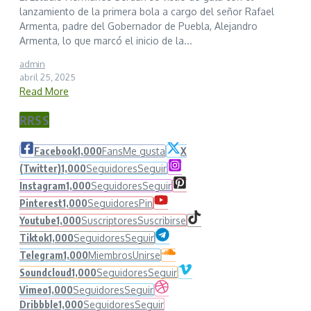
lanzamiento de la primera bola a cargo del señor Rafael
Armenta, padre del Gobernador de Puebla, Alejandro
Armenta, lo que marcó el inicio de la...
admin
abril 25, 2025
Read More
RRSS
Facebook
1,000
Fans
Me gusta
X
(Twitter)
1,000
Seguidores
Seguir
Instagram
1,000
Seguidores
Seguir
Pinterest
1,000
Seguidores
Pin
Youtube
1,000
Suscriptores
Suscribirse
Tiktok
1,000
Seguidores
Seguir
Telegram
1,000
Miembros
Unirse
Soundcloud
1,000
Seguidores
Seguir
Vimeo
1,000
Seguidores
Seguir
Dribbble
1,000
Seguidores
Seguir