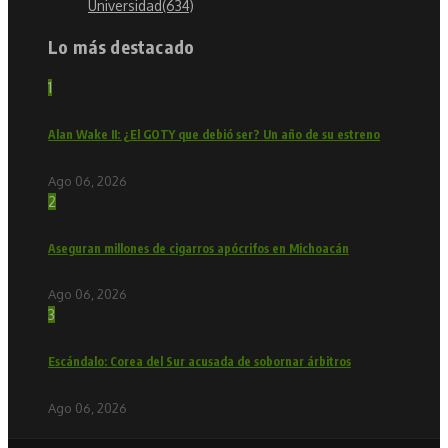
Universidad
(634)
Lo más destacado
1
Alan Wake II: ¿El GOTY que debió ser? Un año de su estreno
Ago 06, 2026
2
Aseguran millones de cigarros apócrifos en Michoacán
Ago 06, 2026
3
Escándalo: Corea del Sur acusada de sobornar árbitros
Ago 06, 2026