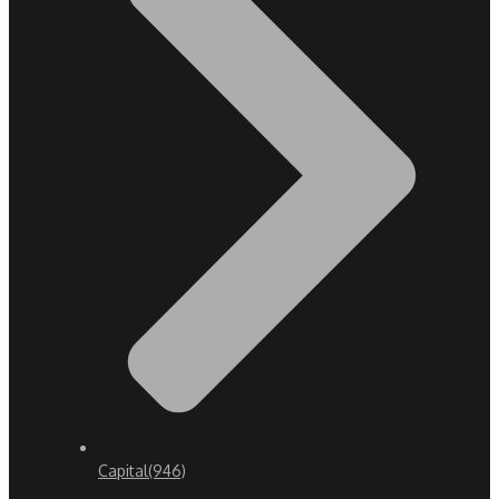
Capital
(946)