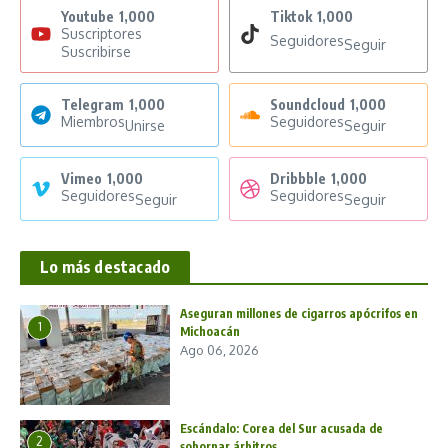
Youtube
1,000
Tiktok
1,000
Suscriptores
Seguidores
Seguir
Suscribirse
Telegram
1,000
Soundcloud
1,000
Miembros
Seguidores
Unirse
Seguir
Vimeo
1,000
Dribbble
1,000
Seguidores
Seguidores
Seguir
Seguir
Lo más destacado
Aseguran millones de cigarros apócrifos en
1
Michoacán
Ago 06, 2026
Escándalo: Corea del Sur acusada de
2
sobornar árbitros