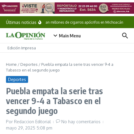
Saltar al contenido
Últimas noticias
Aseguran millones de cigarros apócrifos en Michoacán
Esc
Main Menu
Edición Impresa
Home
/
Deportes
/
Puebla empata la serie tras vencer 9-4 a
Tabasco en el segundo juego
Deportes
Puebla empata la serie tras
vencer 9-4 a Tabasco en el
segundo juego
Por
Redaccion Editorial
No hay comentarios
mayo 29, 2025
5:08 pm