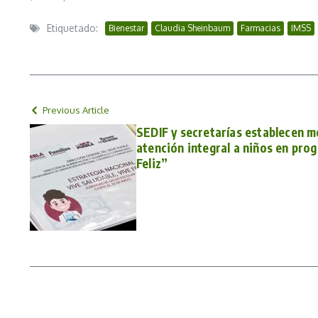
Etiquetado:
Bienestar
Claudia Sheinbaum
Farmacias
IMSS
Previous Article
SEDIF y secretarías establecen m
atención integral a niños en pro
Feliz”