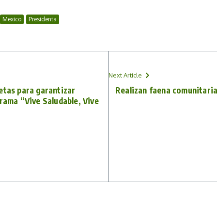
Mexico
Presidenta
Next Article
etas para garantizar
Realizan faena comunitaria 
grama “Vive Saludable, Vive