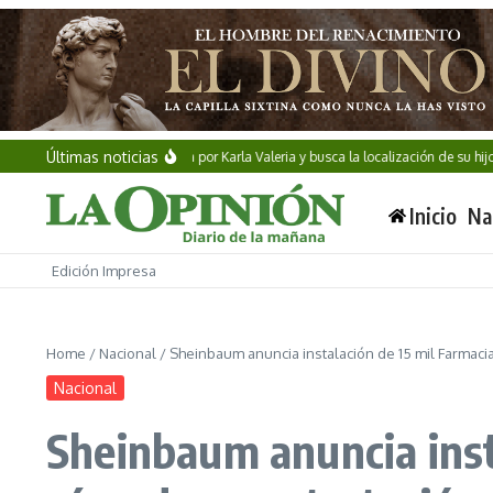
Saltar al contenido
Últimas noticias
Familia exige justicia por Karla Valeria y busca la localización de su hijo de
Inicio
Na
Edición Impresa
Home
/
Nacional
/
Sheinbaum anuncia instalación de 15 mil Farmacia
Nacional
Sheinbaum anuncia inst