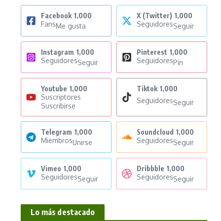
Facebook
1,000
X (Twitter)
1,000
Fans
Seguidores
Me gusta
Seguir
Instagram
1,000
Pinterest
1,000
Seguidores
Seguidores
Seguir
Pin
Youtube
1,000
Tiktok
1,000
Suscriptores
Seguidores
Seguir
Suscribirse
Telegram
1,000
Soundcloud
1,000
Miembros
Seguidores
Unirse
Seguir
Vimeo
1,000
Dribbble
1,000
Seguidores
Seguidores
Seguir
Seguir
Lo más destacado