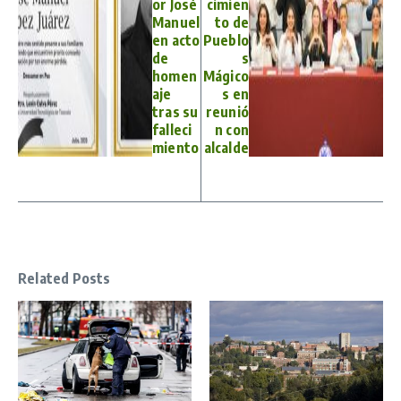
or José
cimien
Manuel
to de
en acto
Pueblo
de
s
homen
Mágico
aje
s en
tras su
reunió
falleci
n con
miento
alcalde
Related Posts