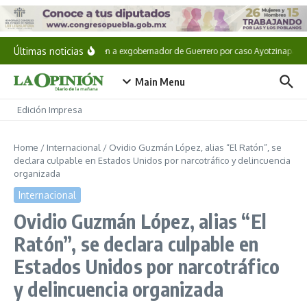
Saltar al contenido
Últimas noticias
Detienen a exgobernador de Guerrero por caso Ayotzinapa
Main Menu
Edición Impresa
Home
/
Internacional
/
Ovidio Guzmán López, alias “El Ratón”, se
declara culpable en Estados Unidos por narcotráfico y delincuencia
organizada
Internacional
Ovidio Guzmán López, alias “El
Ratón”, se declara culpable en
Estados Unidos por narcotráfico
y delincuencia organizada