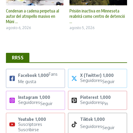
Condenan a cadena perpetua al
Prisión inactiva en Minnesota
autor del atropello masivo en
reabrirá como centro de detenció
Múni ...
...
agosto 6, 2026
agosto 5, 2026
RRSS
Fans
Facebook
1,000
X (Twitter)
1,000
Seguidores
Me gusta
Seguir
Instagram
1,000
Pinterest
1,000
Seguidores
Seguidores
Seguir
Pin
Youtube
1,000
Tiktok
1,000
Suscriptores
Seguidores
Seguir
Suscribirse