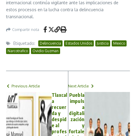
internacional continúa vigilante ante las implicaciones de
estos procesos en la lucha contra la delincuencia
transnacional.
Compartir nota
Etiquetado:
Delincuencia
Estados Unidos
Justicia
Mexico
Narcotrafico
Ovidio Guzman
Previous Article
Next Article
Tlaxcal
Puebla
a
impuls
recuer
a
da y
digitali
despid
zación
e al
y
profes
fortale