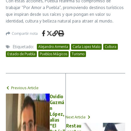
Con estas acciones, Puebla reafirma su compromiso de
trabajar “Por Amor a Puebla”, promoviendo destinos turísticos
que inspiran desde sus raíces y que pongan en valor su
identidad, cultura y belleza natural para atraer al mundo.
Compartir nota
Etiquetado:
Alejandro Armenta
Carla Lopez Malo
Cultura
Estado de Puebla
Pueblos Mágicos
Turismo
Previous Article
Ovidio
Guzmá
n
López,
Next Article
alias
“El
Restau