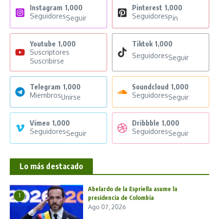
Instagram
1,000
Pinterest
1,000
Seguidores
Seguidores
Seguir
Pin
Youtube
1,000
Tiktok
1,000
Suscriptores
Seguidores
Seguir
Suscribirse
Telegram
1,000
Soundcloud
1,000
Miembros
Seguidores
Unirse
Seguir
Vimeo
1,000
Dribbble
1,000
Seguidores
Seguidores
Seguir
Seguir
Lo más destacado
Abelardo de la Espriella asume la
1
presidencia de Colombia
Ago 07, 2026