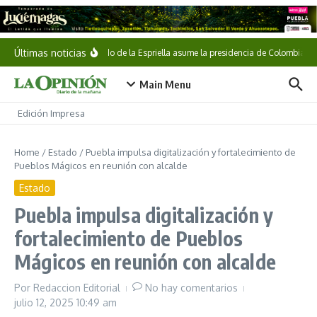
Saltar al contenido
Últimas noticias
Abelardo de la Espriella asume la presidencia de Colombia
Main Menu
Edición Impresa
Home
/
Estado
/
Puebla impulsa digitalización y fortalecimiento de
Pueblos Mágicos en reunión con alcalde
Estado
Puebla impulsa digitalización y
fortalecimiento de Pueblos
Mágicos en reunión con alcalde
Por
Redaccion Editorial
No hay comentarios
julio 12, 2025
10:49 am