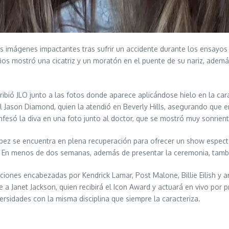
es imágenes impactantes tras sufrir un accidente durante los ensayo
os mostró una cicatriz y un moratón en el puente de su nariz, ademá
ió JLO junto a las fotos donde aparece aplicándose hielo en la cara. 
ial Jason Diamond, quien la atendió en Beverly Hills, asegurando qu
esó la diva en una foto junto al doctor, que se mostró muy sonrient
 Lopez se encuentra en plena recuperación para ofrecer un show espec
 En menos de dos semanas, además de presentar la ceremonia, también
iones encabezadas por Kendrick Lamar, Post Malone, Billie Eilish y a
Janet Jackson, quien recibirá el Icon Award y actuará en vivo por pr
ersidades con la misma disciplina que siempre la caracteriza.