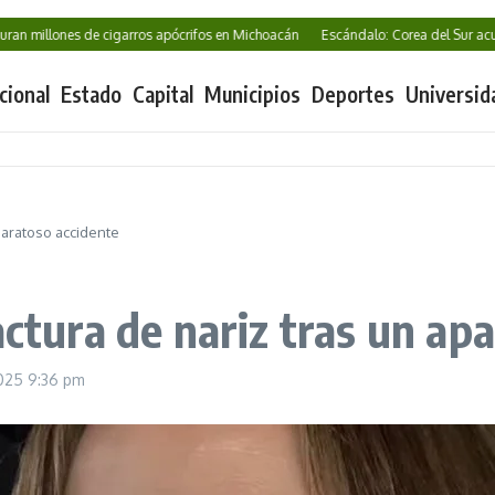
 millones de cigarros apócrifos en Michoacán
Escándalo: Corea del Sur acusad
cional
Estado
Capital
Municipios
Deportes
Universid
aparatoso accidente
actura de nariz tras un ap
2025
9:36 pm