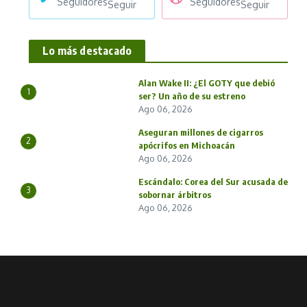
Seguidores
Seguidores
Seguir
Seguir
Lo más destacado
Alan Wake II: ¿El GOTY que debió
1
ser? Un año de su estreno
Ago 06, 2026
Aseguran millones de cigarros
2
apócrifos en Michoacán
Ago 06, 2026
Escándalo: Corea del Sur acusada de
3
sobornar árbitros
Ago 06, 2026