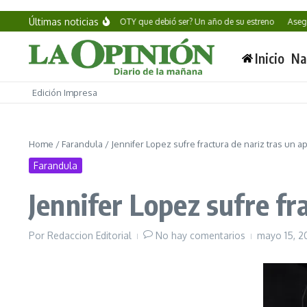
Saltar al contenido
Últimas noticias
Alan Wake II: ¿El GOTY que debió ser? Un año de su estreno
Aseguran
Inicio
Na
Edición Impresa
Home
/
Farandula
/
Jennifer Lopez sufre fractura de nariz tras un 
Farandula
Jennifer Lopez sufre fr
Por
Redaccion Editorial
No hay comentarios
mayo 15, 