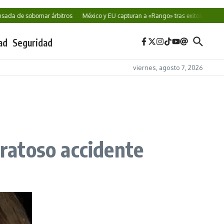
a de sobornar árbitros
México y EU capturan a «Rango» tras exitosa cooperac
ad
Seguridad
viernes, agosto 7, 2026
aratoso accidente