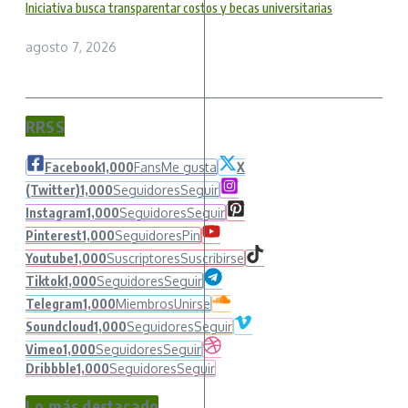
Iniciativa busca transparentar costos y becas universitarias
agosto 7, 2026
RRSS
Facebook
1,000
Fans
Me gusta
X
(Twitter)
1,000
Seguidores
Seguir
Instagram
1,000
Seguidores
Seguir
Pinterest
1,000
Seguidores
Pin
Youtube
1,000
Suscriptores
Suscribirse
Tiktok
1,000
Seguidores
Seguir
Telegram
1,000
Miembros
Unirse
Soundcloud
1,000
Seguidores
Seguir
Vimeo
1,000
Seguidores
Seguir
Dribbble
1,000
Seguidores
Seguir
Lo más destacado