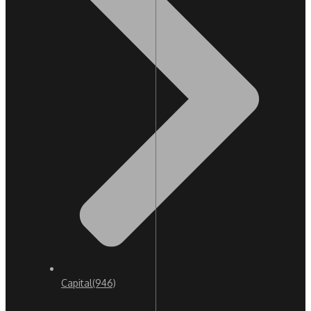
Capital
(946)