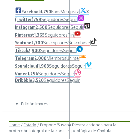
Facebook
1,750
Fans
Me gusta
X
(Twitter)
759
Seguidores
Seguir
Instagram
2,500
Seguidores
Seguir
Pinterest
1,365
Seguidores
Pin
Youtube
2,700
Suscriptores
Suscribirse
Tiktok
2,900
Seguidores
Seguir
Telegram
2,000
Miembros
Unirse
Soundcloud
1,963
Seguidores
Seguir
Vimeo
1,254
Seguidores
Seguir
Dribbble
3,520
Seguidores
Seguir
Edición Impresa
Home
/
Estado
/
Propone Susana Riestra acciones para la
protección integral de la zona arqueológica de Cholula