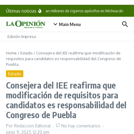
Saltar al contenido
Últimas noticias
Aseguran millones de cigarros apócrifos en Michoacán
Esc
Main Menu
Edición Impresa
Home
/
Estado
/
Consejera del IEE reafirma que modificación de
requisitos para candidatos es responsabilidad del Congreso de
Puebla
Estado
Consejera del IEE reafirma que
modificación de requisitos para
candidatos es responsabilidad del
Congreso de Puebla
Por
Redaccion Editorial
No hay comentarios
junio 9, 2025
12:20 pm