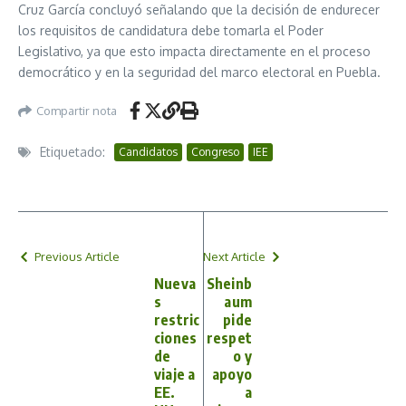
Cruz García concluyó señalando que la decisión de endurecer
los requisitos de candidatura debe tomarla el Poder
Legislativo, ya que esto impacta directamente en el proceso
democrático y en la seguridad del marco electoral en Puebla.
Compartir nota
Etiquetado:
Candidatos
Congreso
IEE
Previous Article
Next Article
Nueva
Sheinb
s
aum
restric
pide
ciones
respet
de
o y
viaje a
apoyo
EE.
a