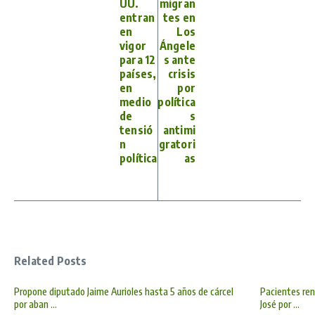
UU.
migran
entran
tes en
en
Los
vigor
Ángele
para 12
s ante
países,
crisis
en
por
medio
política
de
s
tensió
antimi
n
gratori
política
as
Related Posts
Propone diputado Jaime Aurioles hasta 5 años de cárcel
Pacientes ren
por aban ...
José por ...