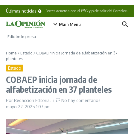
Saltar al contenido
Últimas noticias
Ferran Torres acuerda con el PSG y pide salir del Barcelona
Main Menu
Edición Impresa
Home
/
Estado
/
COBAEP inicia jornada de alfabetización en 37
planteles
Estado
COBAEP inicia jornada de
alfabetización en 37 planteles
Por
Redaccion Editorial
No hay comentarios
mayo 22, 2025
1:07 pm