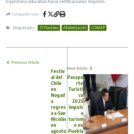
trayectoria educativa hacia certificaciones mayores.
Compartir nota
Etiquetado:
37 Planteles
Alfabetización
COBAEP
Previous Article
Next Article
Festiv
al del
Pasapo
Chile
rte
en
Turísti
Nogad
co
a
2025
regres
impuls
a a San
a
Nicolás
turism
en
o en
agosto
Puebla