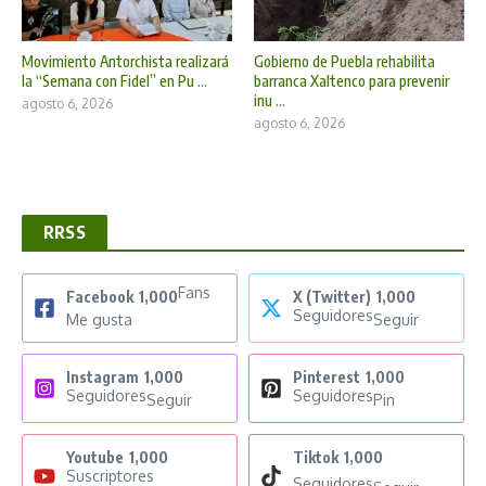
Movimiento Antorchista realizará
Gobierno de Puebla rehabilita
la “Semana con Fidel” en Pu ...
barranca Xaltenco para prevenir
inu ...
agosto 6, 2026
agosto 6, 2026
RRSS
Fans
Facebook
1,000
X (Twitter)
1,000
Seguidores
Me gusta
Seguir
Instagram
1,000
Pinterest
1,000
Seguidores
Seguidores
Seguir
Pin
Youtube
1,000
Tiktok
1,000
Suscriptores
Seguidores