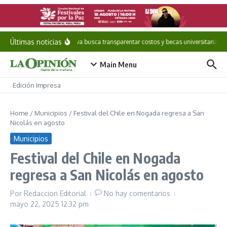
Saltar al contenido
Últimas noticias
Iniciativa busca transparentar costos y becas universitarias
Main Menu
Edición Impresa
Home
/
Municipios
/
Festival del Chile en Nogada regresa a San
Nicolás en agosto
Municipios
Festival del Chile en Nogada
regresa a San Nicolás en agosto
Por
Redaccion Editorial
No hay comentarios
mayo 22, 2025
12:32 pm