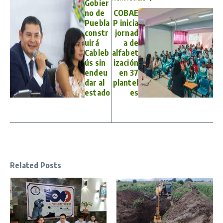
Gobier
no de
COBAE
Puebla
P inicia
constr
jornad
uirá
a de
Cableb
alfabet
ús sin
ización
endeu
en 37
dar al
plantel
estado
es
Related Posts