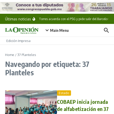
Saltar al contenido
Últimas noticias
Ferran Torres acuerda con el PSG y pide salir del Barcelona
Main Menu
Edición Impresa
Home
/
37 Planteles
Navegando por etiqueta: 37
Planteles
Estado
COBAEP inicia jornada
de alfabetización en 37