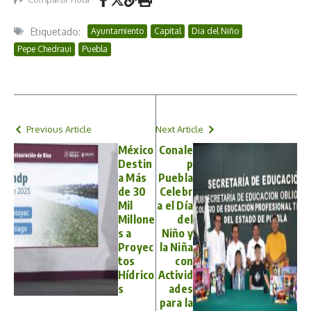
Etiquetado:
Ayuntamiento
Capital
Dia del Niño
Pepe Chedraui
Puebla
Previous Article
Next Article
México
Conale
Destin
p
a Más
Puebla
de 30
Celebr
Mil
a el Día
Millone
del
s a
Niño y
Proyec
la Niña
tos
con
Hídrico
Activid
s
ades
para la