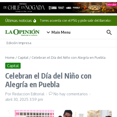
Saltar al contenido
Últimas noticias
Ferran Torres acuerda con el PSG y pide salir del Barcelona
Main Menu
Edición Impresa
Home
/
Capital
/
Celebran el Día del Niño con Alegría en Puebla
Capital
Celebran el Día del Niño con
Alegría en Puebla
Por
Redaccion Editorial
No hay comentarios
abril 30, 2025
3:59 pm