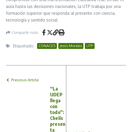
aula hasta las decisiones nacionales, la UTP trabaja por una
formación superior que responda al presente con ciencia,
tecnología y sentido social.
Compartir nota
Etiquetado:
CONACES
Jesús Morales
UTP
Previous Article
“La
UDEP
llega
con
todo”:
Chelís
presen
ta