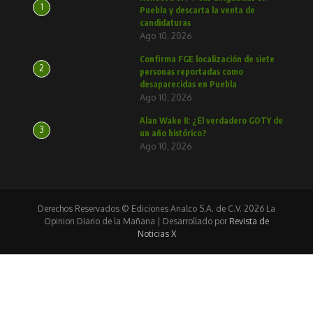
1
Puebla y descarta la venta de
candidaturas
Ago 10, 2026
Confirma FGE localización de siete
2
personas reportadas como
desaparecidas en Puebla
Ago 10, 2026
Alan Wake II: ¿El verdadero GOTY de
3
un año histórico?
Ago 10, 2026
Derechos Reservados © Ediciones Analco S.A. de C.V. 2026 La
Opinion Diario de la Mañana | Desarrollado por
Revista de
Noticias X