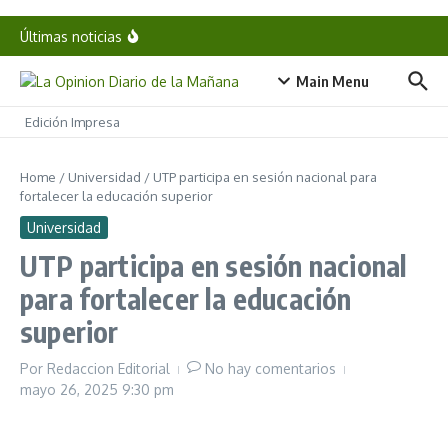
Alan Wake II: ¿El verdadero GOTY de un año
histórico?
Saltar al contenido
Analizan regulación y efectos del uso excesivo de
Últimas noticias
redes sociales en las escuelas
Estrenan documental que celebra la vida de Travis
Barker tras sobrevivir a trágico accidente
Main Menu
Presenta Pepe Chedraui la Gala de Estrellas “Elisa
y Amigos” en Puebla
Edición Impresa
Home
/
Universidad
/
UTP participa en sesión nacional para
fortalecer la educación superior
Universidad
UTP participa en sesión nacional
para fortalecer la educación
superior
Por
Redaccion Editorial
No hay comentarios
mayo 26, 2025
9:30 pm