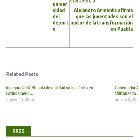
Next Article
univer
sidad
Alejandro Armenta afirma
del
que las juventudes son el
deport
motor de la transformación
e
en Puebla
Related Posts
Inaugura la BUAP aula de realidad virtual única en
Gobernador A
Latinoaméric ...
Militarizada ..
agosto 10, 2026
agosto 6, 202
RRSS