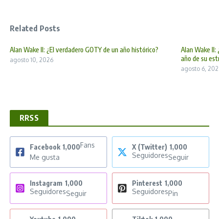
Related Posts
Alan Wake II: ¿El verdadero GOTY de un año histórico?
Alan Wake II:
año de su est
agosto 10, 2026
agosto 6, 202
RRSS
Fans
Facebook
1,000
X (Twitter)
1,000
Seguidores
Me gusta
Seguir
Instagram
1,000
Pinterest
1,000
Seguidores
Seguidores
Seguir
Pin