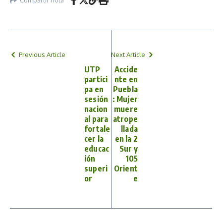
Previous Article
Next Article
UTP
Accide
partici
nte en
pa en
Puebla
sesión
: Mujer
nacion
muere
al para
atrope
fortale
llada
cer la
en la 2
educac
Sur y
ión
105
superi
Orient
or
e