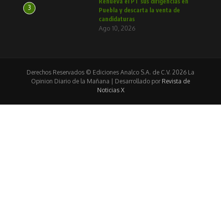
Renueva el PT sus dirigencias en
3
Puebla y descarta la venta de
candidaturas
Ago 10, 2026
Derechos Reservados © Ediciones Analco S.A. de C.V. 2026 La
Opinion Diario de la Mañana | Desarrollado por
Revista de
Noticias X