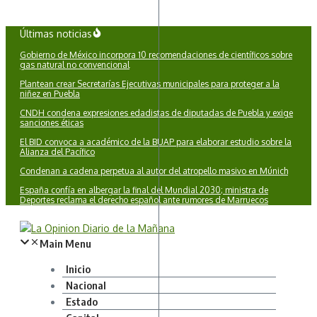
Saltar
Últimas noticias
al
Gobierno de México incorpora 10 recomendaciones de científicos sobre
contenido
gas natural no convencional
Plantean crear Secretarías Ejecutivas municipales para proteger a la
niñez en Puebla
CNDH condena expresiones edadistas de diputadas de Puebla y exige
sanciones éticas
El BID convoca a académico de la BUAP para elaborar estudio sobre la
Alianza del Pacífico
Condenan a cadena perpetua al autor del atropello masivo en Múnich
España confía en albergar la final del Mundial 2030; ministra de
Deportes reclama el derecho español ante rumores de Marruecos
Main Menu
Inicio
Nacional
Estado