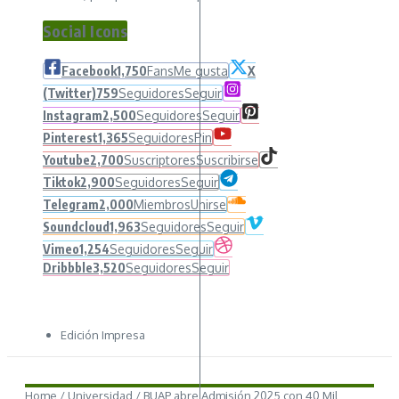
Social Icons
Facebook
1,750
Fans
Me gusta
X
(Twitter)
759
Seguidores
Seguir
Instagram
2,500
Seguidores
Seguir
Pinterest
1,365
Seguidores
Pin
Youtube
2,700
Suscriptores
Suscribirse
Tiktok
2,900
Seguidores
Seguir
Telegram
2,000
Miembros
Unirse
Soundcloud
1,963
Seguidores
Seguir
Vimeo
1,254
Seguidores
Seguir
Dribbble
3,520
Seguidores
Seguir
Edición Impresa
Home
/
Universidad
/
BUAP abre Admisión 2025 con 40 Mil