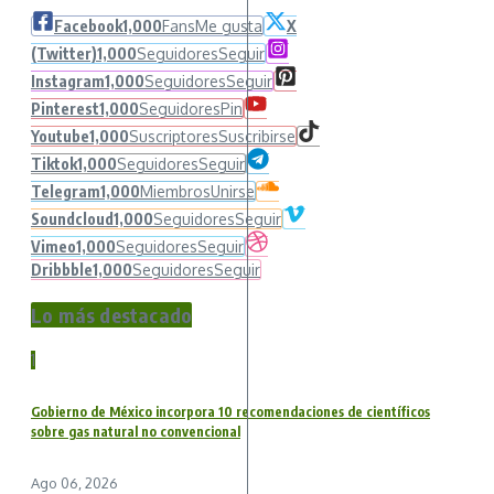
Facebook
1,000
Fans
Me gusta
X
(Twitter)
1,000
Seguidores
Seguir
Instagram
1,000
Seguidores
Seguir
Pinterest
1,000
Seguidores
Pin
Youtube
1,000
Suscriptores
Suscribirse
Tiktok
1,000
Seguidores
Seguir
Telegram
1,000
Miembros
Unirse
Soundcloud
1,000
Seguidores
Seguir
Vimeo
1,000
Seguidores
Seguir
Dribbble
1,000
Seguidores
Seguir
Lo más destacado
1
Gobierno de México incorpora 10 recomendaciones de científicos
sobre gas natural no convencional
Ago 06, 2026