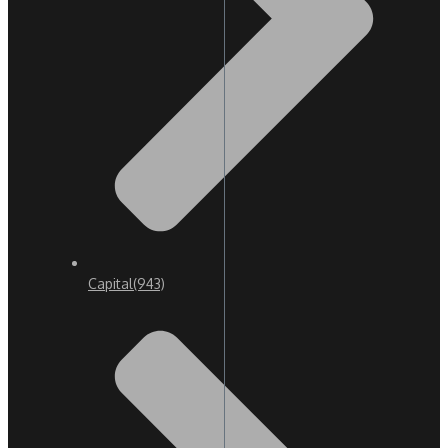
Capital
(943)