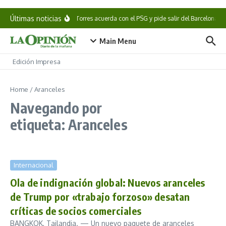
Saltar al contenido
Últimas noticias
Ferran Torres acuerda con el PSG y pide salir del Barcelona
Main Menu
Edición Impresa
Home
/
Aranceles
Navegando por
etiqueta: Aranceles
Internacional
Ola de indignación global: Nuevos aranceles
de Trump por «trabajo forzoso» desatan
críticas de socios comerciales
BANGKOK, Tailandia. — Un nuevo paquete de aranceles