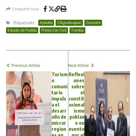
Compartir nota
Etiquetado:
Ajolotla
Chignahuapan
Desastre
Estado de Puebla
Proteccion Civil
Tromba
Previous Article
Next Article
Turism
Reflexi
o
ones
comuni
sobre
tario
el
impuls
constit
a el
ucional
desarr
ismo
ollo de
poblan
micror
o en
region
evento
es en
por el