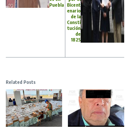
Puebla
Bicent
enario
de la
Consti
tución
de
1825
Related Posts