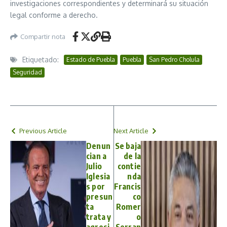
investigaciones correspondientes y determinará su situación
legal conforme a derecho.
Compartir nota
Etiquetado:
Estado de Puebla
Puebla
San Pedro Cholula
Seguridad
Previous Article
Next Article
Denun
Se baja
cian a
de la
Julio
contie
Iglesia
nda
s por
Francis
presun
co
ta
Romer
trata y
o