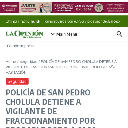
Saltar al contenido
Últimas noticias
Ferran Torres acuerda con el PSG y pide salir del Barcelona
Main Menu
Edición Impresa
Home
/
Seguridad
/
POLICÍA DE SAN PEDRO CHOLULA DETIENE A
VIGILANTE DE FRACCIONAMIENTO POR PROBABLE ROBO A CASA
HABITACIÓN
Seguridad
POLICÍA DE SAN PEDRO
CHOLULA DETIENE A
VIGILANTE DE
FRACCIONAMIENTO POR