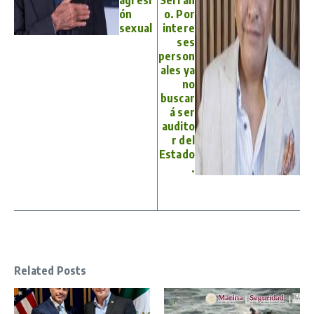
agresi
Serran
ón
o. Por
sexual
intere
ses
person
ales ya
no
buscar
á ser
audito
r del
Estado
.
Related Posts