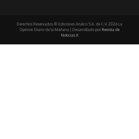
Derechos Reservados © Ediciones Analco S.A. de C.V. 2026 La
Opinion Diario de la Mañana | Desarrollado por
Revista de
Noticias X