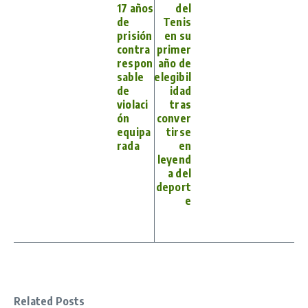
17 años
del
de
Tenis
prisión
en su
contra
primer
respon
año de
sable
elegibil
de
idad
violaci
tras
ón
conver
equipa
tirse
rada
en
leyend
a del
deport
e
Related Posts