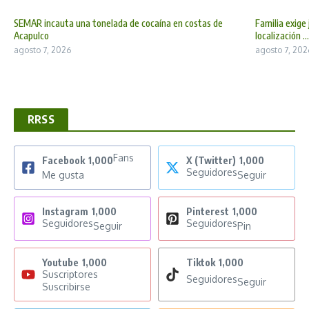
SEMAR incauta una tonelada de cocaína en costas de
Familia exige 
Acapulco
localización ...
agosto 7, 2026
agosto 7, 202
RRSS
Fans
Facebook
1,000
X (Twitter)
1,000
Seguidores
Me gusta
Seguir
Instagram
1,000
Pinterest
1,000
Seguidores
Seguidores
Seguir
Pin
Youtube
1,000
Tiktok
1,000
Suscriptores
Seguidores
Seguir
Suscribirse