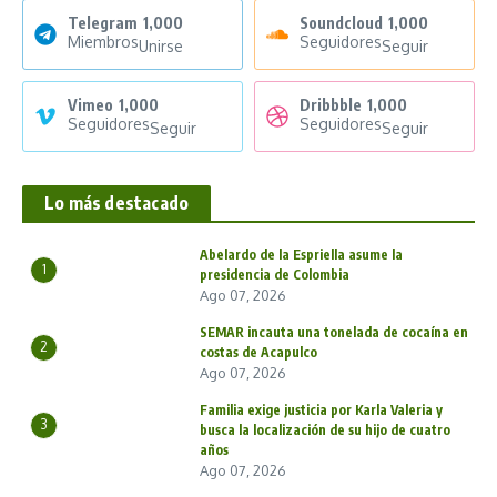
Telegram
1,000
Soundcloud
1,000
Miembros
Seguidores
Unirse
Seguir
Vimeo
1,000
Dribbble
1,000
Seguidores
Seguidores
Seguir
Seguir
Lo más destacado
Abelardo de la Espriella asume la
1
presidencia de Colombia
Ago 07, 2026
SEMAR incauta una tonelada de cocaína en
2
costas de Acapulco
Ago 07, 2026
Familia exige justicia por Karla Valeria y
3
busca la localización de su hijo de cuatro
años
Ago 07, 2026