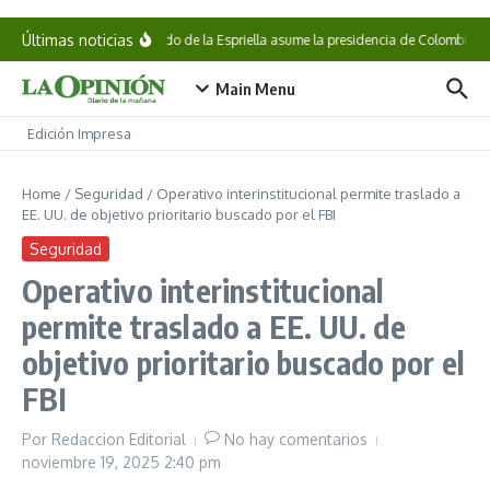
Saltar al contenido
Últimas noticias
Abelardo de la Espriella asume la presidencia de Colombia
Main Menu
Edición Impresa
Home
/
Seguridad
/
Operativo interinstitucional permite traslado a
EE. UU. de objetivo prioritario buscado por el FBI
Seguridad
Operativo interinstitucional
permite traslado a EE. UU. de
objetivo prioritario buscado por el
FBI
Por
Redaccion Editorial
No hay comentarios
noviembre 19, 2025
2:40 pm