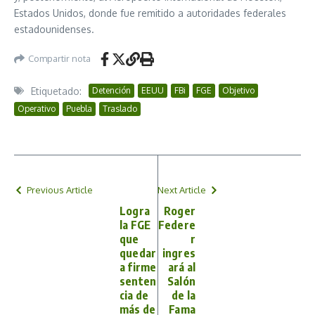
Estados Unidos, donde fue remitido a autoridades federales
estadounidenses.
Compartir nota
Etiquetado:
Detención
EEUU
FBi
FGE
Objetivo
Operativo
Puebla
Traslado
Previous Article
Next Article
Logra
Roger
la FGE
Federe
que
r
quedar
ingres
a firme
ará al
senten
Salón
cia de
de la
más de
Fama