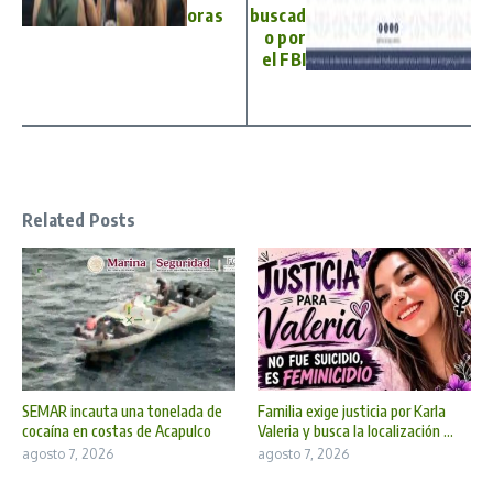
oras
buscad
o por
el FBI
Related Posts
SEMAR incauta una tonelada de
Familia exige justicia por Karla
cocaína en costas de Acapulco
Valeria y busca la localización ...
agosto 7, 2026
agosto 7, 2026