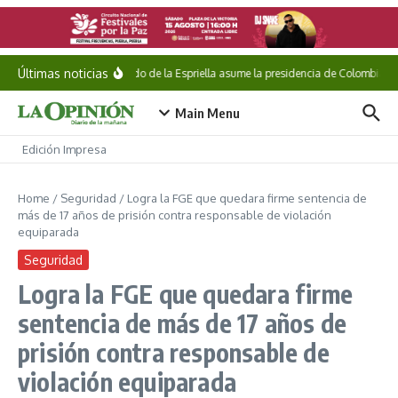
Saltar al contenido
Últimas noticias
Abelardo de la Espriella asume la presidencia de Colombia
Main Menu
Edición Impresa
Home
/
Seguridad
/
Logra la FGE que quedara firme sentencia de
más de 17 años de prisión contra responsable de violación
equiparada
Seguridad
Logra la FGE que quedara firme
sentencia de más de 17 años de
prisión contra responsable de
violación equiparada