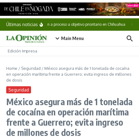
Saltar al contenido
Últimas noticias
Vinculan a proceso a objetivo prioritario en Chihuahua
Cae «
Main Menu
Edición Impresa
Home
/
Seguridad
/
México asegura más de 1 tonelada de cocaína
en operación marítima frente a Guerrero; evita ingreso de millones
de dosis
Seguridad
México asegura más de 1 tonelada
de cocaína en operación marítima
frente a Guerrero; evita ingreso
de millones de dosis