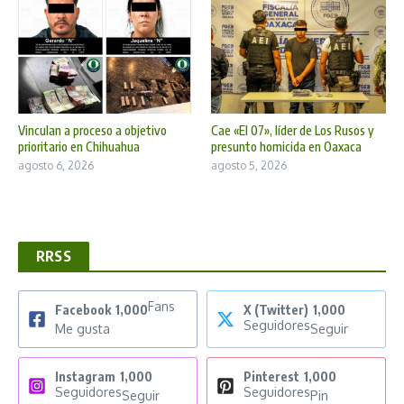
Vinculan a proceso a objetivo
Cae «El 07», líder de Los Rusos y
prioritario en Chihuahua
presunto homicida en Oaxaca
agosto 6, 2026
agosto 5, 2026
RRSS
Fans
Facebook
1,000
X (Twitter)
1,000
Seguidores
Me gusta
Seguir
Instagram
1,000
Pinterest
1,000
Seguidores
Seguidores
Seguir
Pin