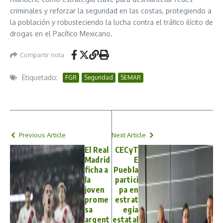
criminales y reforzar la seguridad en las costas, protegiendo a
la población y robusteciendo la lucha contra el tráfico ilícito de
drogas en el Pacífico Mexicano.
Compartir nota
Etiquetado:
FGR
Seguridad
SEMAR
Previous Article
Next Article
El Real
CECyT
Madrid
E
ficha a
Puebla
la
partici
joven
pa en
prome
estrat
sa
egia
argent
estatal