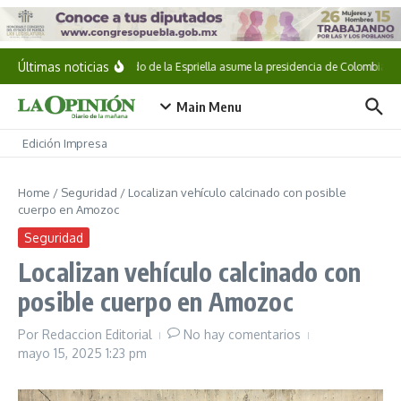
Saltar al contenido
Últimas noticias
Abelardo de la Espriella asume la presidencia de Colombia
Main Menu
Edición Impresa
Home
/
Seguridad
/
Localizan vehículo calcinado con posible
cuerpo en Amozoc
Seguridad
Localizan vehículo calcinado con
posible cuerpo en Amozoc
Por
Redaccion Editorial
No hay comentarios
mayo 15, 2025
1:23 pm