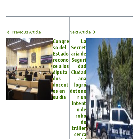
Previous Article
Next Article
Congre
La
so del
Secret
Estado
aría de
recono
Seguri
ce a los
dad
diputa
Ciudad
dos
ana
docent
logró
es en
detene
su día
r un
intent
o de
robo
de
tráiler
cerca