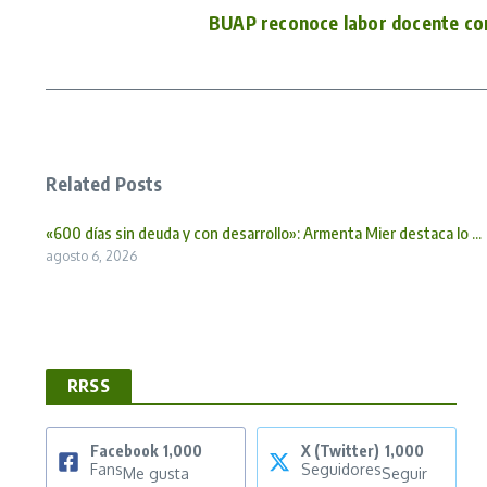
BUAP reconoce labor docente co
Related Posts
«600 días sin deuda y con desarrollo»: Armenta Mier destaca lo ...
agosto 6, 2026
RRSS
Facebook
1,000
X (Twitter)
1,000
Fans
Seguidores
Me gusta
Seguir