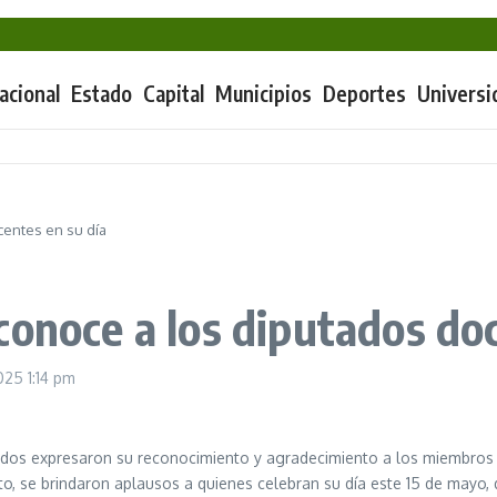
ier destaca logros en obra comunitaria, seguridad y tecnología en Puebla
ahua
ida en Oaxaca
mi
acional
Estado
Capital
Municipios
Deportes
Universi
centes en su día
conoce a los diputados doc
2025
1:14 pm
tados expresaron su reconocimiento y agradecimiento a los miembros d
, se brindaron aplausos a quienes celebran su día este 15 de mayo, 