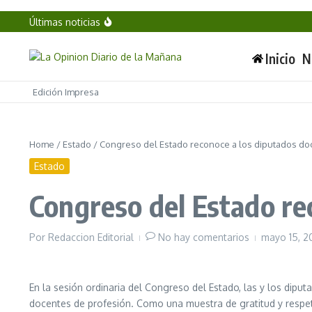
«600 días sin deuda y con desarrollo»: Armenta M
Saltar al contenido
Últimas noticias
Vinculan a proceso a objetivo prioritario en Chihu
Cae «El 07», líder de Los Rusos y presunto homic
Messi brilla con doblete en su regreso al Inter Mia
Inicio
N
Edición Impresa
Home
/
Estado
/
Congreso del Estado reconoce a los diputados do
Estado
Congreso del Estado re
Por
Redaccion Editorial
No hay comentarios
mayo 15, 
En la sesión ordinaria del Congreso del Estado, las y los dipu
docentes de profesión. Como una muestra de gratitud y respeto