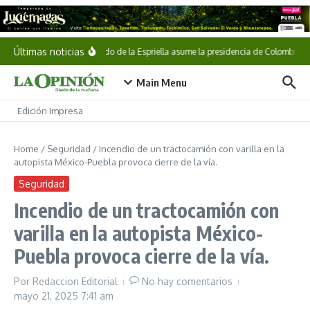
Saltar al contenido
Últimas noticias
Abelardo de la Espriella asume la presidencia de Colombia
Main Menu
Edición Impresa
Home
/
Seguridad
/
Incendio de un tractocamión con varilla en la
autopista México-Puebla provoca cierre de la vía.
Seguridad
Incendio de un tractocamión con
varilla en la autopista México-
Puebla provoca cierre de la vía.
Por
Redaccion Editorial
No hay comentarios
mayo 21, 2025
7:41 am