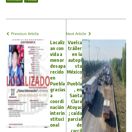
Previous Article
Next Article
Localiz
Vuelca
an con
tráiler
vida a
en la
menor
autopi
desapa
sta
recido
México
en
-
Puebla
Puebla
gracias
, en
a
Santa
coordi
Clara
nación
Atoyac
interin
; caída
stituci
parcial
onal
de
carril