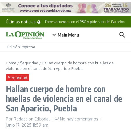
Saltar al contenido
Últimas noticias
Ferran Torres acuerda con el PSG y pide salir del Barcelona
Main Menu
Edición Impresa
Home
/
Seguridad
/
Hallan cuerpo de hombre con huellas de
violencia en el canal de San Aparicio, Puebla
Seguridad
Hallan cuerpo de hombre con
huellas de violencia en el canal de
San Aparicio, Puebla
Por
Redaccion Editorial
No hay comentarios
junio 17, 2025
11:59 am