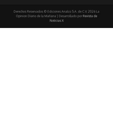
Derechos Reservados © Ediciones Analco S.A. de C.V. 2026 La
Opinion Diario de la Mañana | Desarrollado por
Revista de
Noticias X