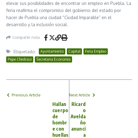
elevar sus posibilidades de encontrar un empleo en Puebla. La
feria reafirma el compromiso del gobierno del estado por
hacer de Puebla una ciudad “Ciudad Imparable” en el
desarrollo y la inclusión social.
Compartir nota
Etiquetado:
Ayuntamiento
Capital
Feria Empleo
Pepe Chedraui
Secretaria Economia
Previous Article
Next Article
Hallan
Ricard
cuerpo
o
de
Avelda
hombr
ño
e con
anunci
huellas
a