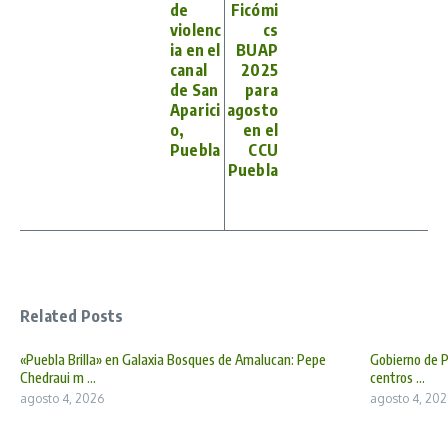
de
Ficómi
violenc
cs
ia en el
BUAP
canal
2025
de San
para
Aparici
agosto
o,
en el
Puebla
CCU
Puebla
Related Posts
«Puebla Brilla» en Galaxia Bosques de Amalucan: Pepe
Gobierno de P
Chedraui m ...
centros ...
agosto 4, 2026
agosto 4, 202