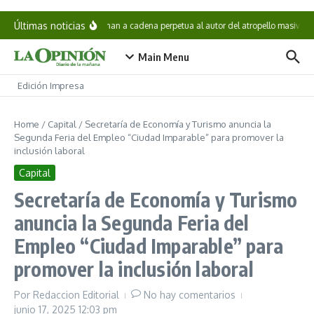
Saltar al contenido
Últimas noticias
Condenan a cadena perpetua al autor del atropello masivo e
Main Menu
Edición Impresa
Home
/
Capital
/
Secretaría de Economía y Turismo anuncia la
Segunda Feria del Empleo “Ciudad Imparable” para promover la
inclusión laboral
Capital
Secretaría de Economía y Turismo
anuncia la Segunda Feria del
Empleo “Ciudad Imparable” para
promover la inclusión laboral
Por
Redaccion Editorial
No hay comentarios
junio 17, 2025
12:03 pm