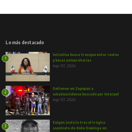
Lo más destacado
Iniciativa busca transparentar costos
1
y becas universitarias
Ago 07, 2026
Detienen en Zapopan a
2
estadounidense buscado por Interpol
Ago 07, 2026
Exigen justicia tras el trágico
3
asesinato de doña Dominga en