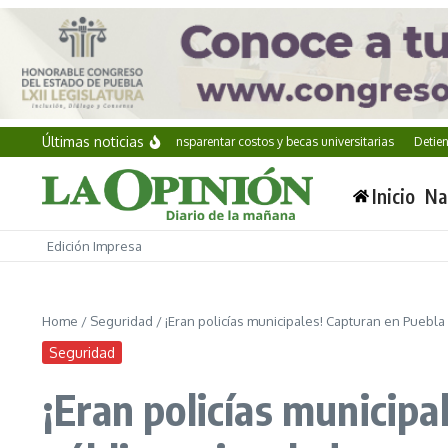
Saltar al contenido
Últimas noticias
Iniciativa busca transparentar costos y becas universitarias
Detienen e
Inicio
Na
Edición Impresa
Home
/
Seguridad
/
¡Eran policías municipales! Capturan en Puebl
Seguridad
¡Eran policías municipa