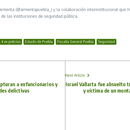
menta (@armentapuebla_) y la colaboración interinstitucional que hi
de las instituciones de seguridad pública.
4 ex policías
Estado de Puebla
Fiscalía General Puebla
Seguridad
Next Article
pturan a exfuncionarios y
Israel Vallarta fue absuelto 
des delictivas
y víctima de un monta