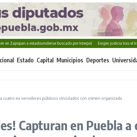
n Zapopan a estadounidense buscado por Interpol
Exigen justicia tras el trá
cional
Estado
Capital
Municipios
Deportes
Universid
a a cuatro ex servidores públicos vinculados con crimen organizado
les! Capturan en Puebla a 