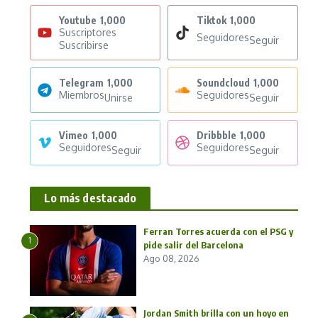
Youtube
1,000
Tiktok
1,000
Suscriptores
Seguidores
Seguir
Suscribirse
Telegram
1,000
Soundcloud
1,000
Miembros
Seguidores
Unirse
Seguir
Vimeo
1,000
Dribbble
1,000
Seguidores
Seguidores
Seguir
Seguir
Lo más destacado
Ferran Torres acuerda con el PSG y
1
pide salir del Barcelona
Ago 08, 2026
Jordan Smith brilla con un hoyo en