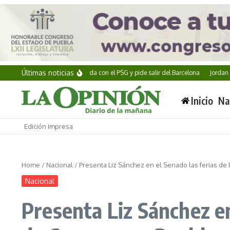
Saltar al contenido
Últimas noticias
Ferran Torres acuerda con el PSG y pide salir del Barcelona
Jordan Smith b
Inicio
Na
Edición Impresa
Home
/
Nacional
/
Presenta Liz Sánchez en el Senado las ferias de
Nacional
Presenta Liz Sánchez en