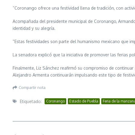
“Coronango ofrece una festividad llena de tradición, con activi
Acompañada del presidente municipal de Coronango, Armando Ag
identidad y su alegría.
“Estas festividades son parte del humanismo mexicano que imp
La senadora explicó que la iniciativa de promover las ferias p
Finalmente, Liz Sánchez reafirmó su compromiso de continuar 
Alejandro Armenta continuarán impulsando este tipo de festivid
Compartir nota
Etiquetado:
Coronango
Estado de Puebla
Feria de la manzan