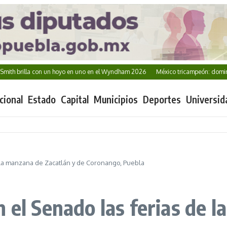
rilla con un hoyo en uno en el Wyndham 2026
México tricampeón: domina Cent
cional
Estado
Capital
Municipios
Deportes
Universid
 la manzana de Zacatlán y de Coronango, Puebla
 el Senado las ferias de 