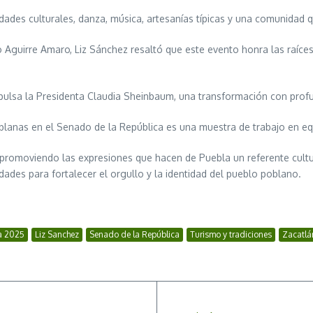
dades culturales, danza, música, artesanías típicas y una comunidad q
uirre Amaro, Liz Sánchez resaltó que este evento honra las raíces y
ulsa la Presidenta Claudia Sheinbaum, una transformación con profun
oblanas en el Senado de la República es una muestra de trabajo en eq
promoviendo las expresiones que hacen de Puebla un referente cultur
ades para fortalecer el orgullo y la identidad del pueblo poblano.
a 2025
Liz Sanchez
Senado de la República
Turismo y tradiciones
Zacatlá