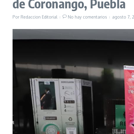
de Coronango, Puebla
Por
Redaccion Editorial
No hay comentarios
agosto 7,