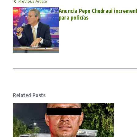
Previous Article
Anuncia Pepe Chedraui incremento
para policías
Related Posts