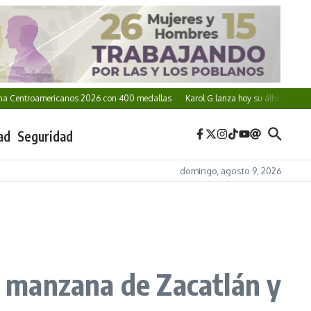
roamericanos 2026 con 400 medallas
Karol G lanza hoy su álbum ‘No Me Arrepi
ad
Seguridad
domingo, agosto 9, 2026
la manzana de Zacatlán y