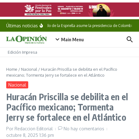
Saltar al contenido
Últimas noticias
Abelardo de la Espriella asume la presidencia de Colombia
Main Menu
Edición Impresa
Home
/
Nacional
/
Huracán Priscilla se debilita en el Pacífico
mexicano; Tormenta Jerry se fortalece en el Atlántico
Nacional
Huracán Priscilla se debilita en el
Pacífico mexicano; Tormenta
Jerry se fortalece en el Atlántico
Por
Redaccion Editorial
No hay comentarios
octubre 8, 2025
1:36 pm