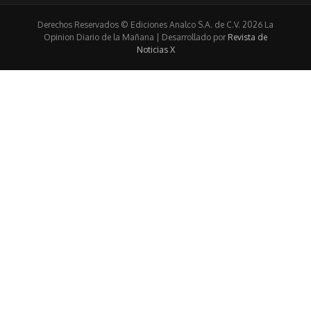
Derechos Reservados © Ediciones Analco S.A. de C.V. 2026 La
Opinion Diario de la Mañana | Desarrollado por
Revista de
Noticias X