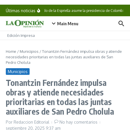
Saltar al contenido
Últimas noticias
Abelardo de la Espriella asume la presidencia de Colombia
Main Menu
Edición Impresa
Home
/
Municipios
/
Tonantzin Fernández impulsa obras y atiende
necesidades prioritarias en todas las juntas auxiliares de San
Pedro Cholula
Municipios
Tonantzin Fernández impulsa
obras y atiende necesidades
prioritarias en todas las juntas
auxiliares de San Pedro Cholula
Por
Redaccion Editorial
No hay comentarios
septiembre 20, 2025
9:37 am