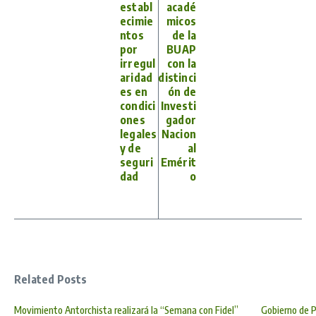
establ
acadé
ecimie
micos
ntos
de la
por
BUAP
irregul
con la
aridad
distinci
es en
ón de
condici
Investi
ones
gador
legales
Nacion
y de
al
seguri
Emérit
dad
o
Related Posts
Movimiento Antorchista realizará la “Semana con Fidel”
Gobierno de P