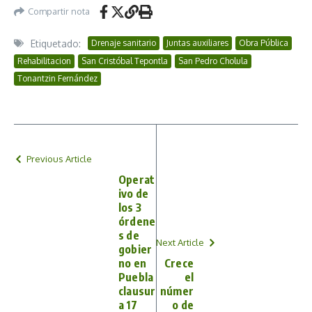
Compartir nota
Etiquetado:
Drenaje sanitario
Juntas auxiliares
Obra Pública
Rehabilitacion
San Cristóbal Tepontla
San Pedro Cholula
Tonantzin Fernández
Previous Article
Operat
ivo de
los 3
órdene
s de
Next Article
gobier
no en
Crece
Puebla
el
clausur
númer
a 17
o de