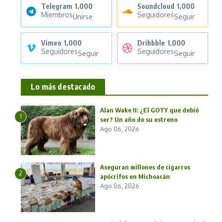
Telegram
1,000
Soundcloud
1,000
Miembros
Seguidores
Unirse
Seguir
Vimeo
1,000
Dribbble
1,000
Seguidores
Seguidores
Seguir
Seguir
Lo más destacado
Alan Wake II: ¿El GOTY que debió
1
ser? Un año de su estreno
Ago 06, 2026
Aseguran millones de cigarros
2
apócrifos en Michoacán
Ago 06, 2026