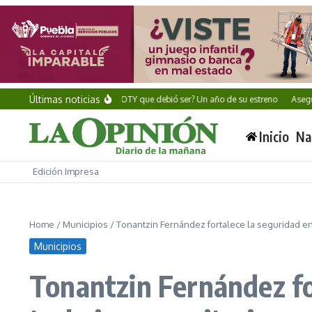
Saltar al contenido
Últimas noticias
Alan Wake II: ¿El GOTY que debió ser? Un año de su estreno
Aseguran mi
Inicio
Na
Edición Impresa
Home
/
Municipios
/
Tonantzin Fernández fortalece la seguridad en 
Municipios
Tonantzin Fernández fo