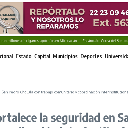
llones de cigarros apócrifos en Michoacán
Escándalo: Corea del Sur acusada 
cional
Estado
Capital
Municipios
Deportes
Universid
San Pedro Cholula con trabajo comunitario y coordinación interinstituciona
rtalece la seguridad en S