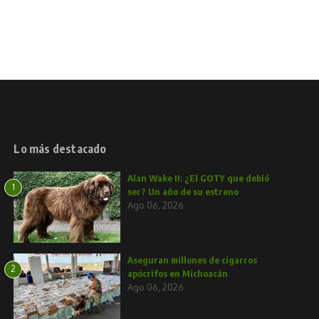
Lo más destacado
Alan Wake II: ¿El GOTY que debió
1
ser? Un año de su estreno
Ago 06, 2026
Aseguran millones de cigarros
2
apócrifos en Michoacán
Ago 06, 2026