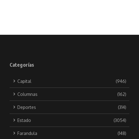
Categorías
Capital
(946)
Columnas
(162)
Deportes
(314)
Estado
(3054)
Farandula
(148)