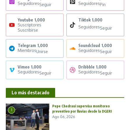
Seguidores
Seguidores
Seguir
Pin
Youtube
1,000
Tiktok
1,000
Suscriptores
Seguidores
Seguir
Suscribirse
Telegram
1,000
Soundcloud
1,000
Miembros
Seguidores
Unirse
Seguir
Vimeo
1,000
Dribbble
1,000
Seguidores
Seguidores
Seguir
Seguir
Lo más destacado
Pepe Chedraui supervisa monitoreo
1
preventivo por lluvias desde la DGERI
Ago 06, 2026