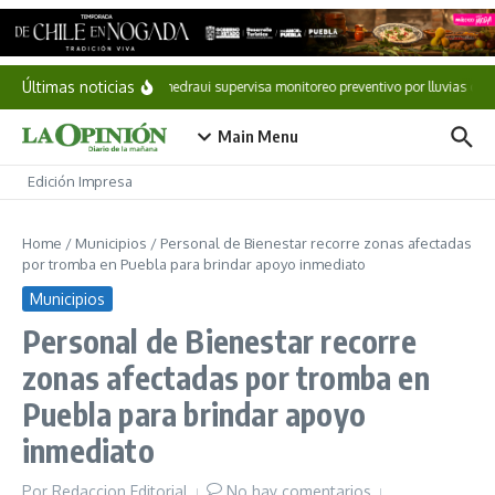
Saltar al contenido
Últimas noticias
Pepe Chedraui supervisa monitoreo preventivo por lluvias des
Main Menu
Edición Impresa
Home
/
Municipios
/
Personal de Bienestar recorre zonas afectadas
por tromba en Puebla para brindar apoyo inmediato
Municipios
Personal de Bienestar recorre
zonas afectadas por tromba en
Puebla para brindar apoyo
inmediato
Por
Redaccion Editorial
No hay comentarios