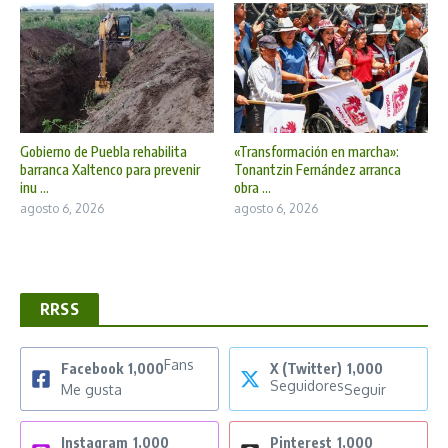
Gobierno de Puebla rehabilita
«Transformación en marcha»:
barranca Xaltenco para prevenir
Tonantzin Fernández arranca
inu ...
obra ...
agosto 6, 2026
agosto 6, 2026
RRSS
Fans
Facebook
1,000
X (Twitter)
1,000
Seguidores
Me gusta
Seguir
Instagram
1,000
Pinterest
1,000