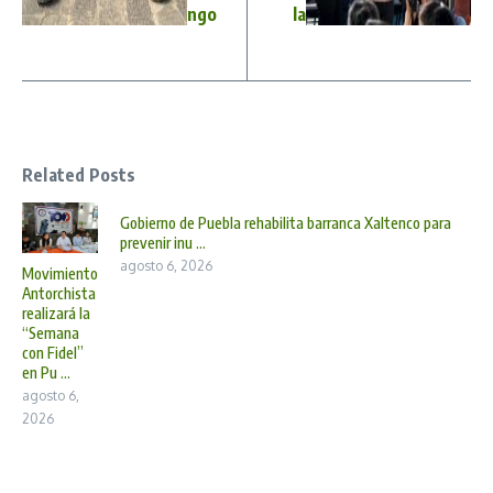
ngo
la
Related Posts
Gobierno de Puebla rehabilita barranca Xaltenco para
prevenir inu ...
agosto 6, 2026
Movimiento
Antorchista
realizará la
“Semana
con Fidel”
en Pu ...
agosto 6,
2026