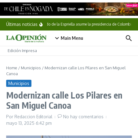
Saltar al contenido
Últimas noticias
Abelardo de la Espriella asume la presidencia de Colombia
Main Menu
Edición Impresa
Home
/
Municipios
/
Modernizan calle Los Pilares en San Miguel
Canoa
Municipios
Modernizan calle Los Pilares en
San Miguel Canoa
Por
Redaccion Editorial
No hay comentarios
mayo 13, 2025
6:42 pm