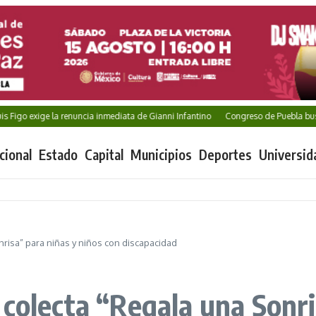
 exige la renuncia inmediata de Gianni Infantino
Congreso de Puebla busca blind
cional
Estado
Capital
Municipios
Deportes
Universid
nrisa” para niñas y niños con discapacidad
colecta “Regala una Sonri