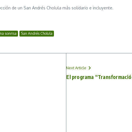
ucción de un San Andrés Cholula más solidario e incluyente.
na sonrisa
San Andrés Cholula
Next Article
El programa “Transformació