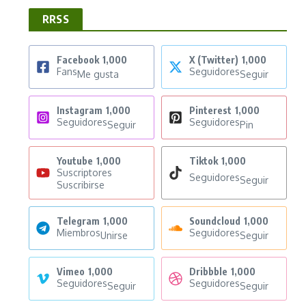
RRSS
Facebook
1,000
X (Twitter)
1,000
Fans
Seguidores
Me gusta
Seguir
Instagram
1,000
Pinterest
1,000
Seguidores
Seguidores
Seguir
Pin
Youtube
1,000
Tiktok
1,000
Suscriptores
Seguidores
Seguir
Suscribirse
Telegram
1,000
Soundcloud
1,000
Miembros
Seguidores
Unirse
Seguir
Vimeo
1,000
Dribbble
1,000
Seguidores
Seguidores
Seguir
Seguir