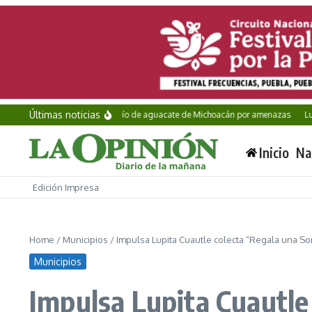
Saltar al contenido
Últimas noticias
EE. UU. suspende envío de aguacate de Michoacán por amenazas
Luis Figo
Inicio
Na
Edición Impresa
Home
/
Municipios
/
Impulsa Lupita Cuautle colecta “Regala una So
Municipios
Impulsa Lupita Cuautle 