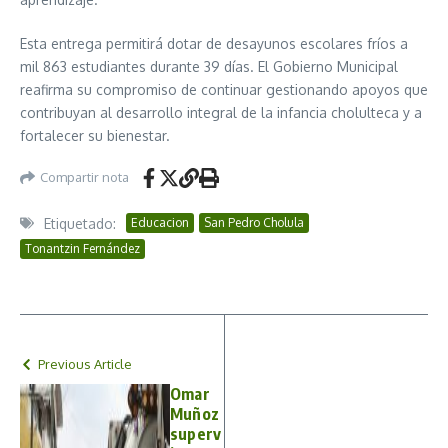
Esta entrega permitirá dotar de desayunos escolares fríos a
mil 863 estudiantes durante 39 días. El Gobierno Municipal
reafirma su compromiso de continuar gestionando apoyos que
contribuyan al desarrollo integral de la infancia cholulteca y a
fortalecer su bienestar.
Compartir nota
Etiquetado:
Educacion
San Pedro Cholula
Tonantzin Fernández
Previous Article
Omar
Muñoz
superv