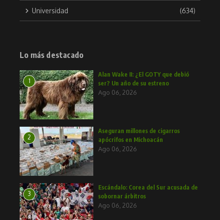
Universidad
(634)
Lo más destacado
Alan Wake II: ¿El GOTY que debió
1
ser? Un año de su estreno
Ago 06, 2026
Aseguran millones de cigarros
2
apócrifos en Michoacán
Ago 06, 2026
Escándalo: Corea del Sur acusada de
3
sobornar árbitros
Ago 06, 2026