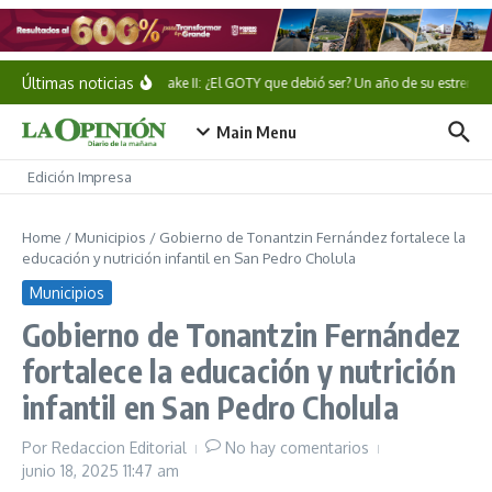
Saltar al contenido
Últimas noticias
Alan Wake II: ¿El GOTY que debió ser? Un año de su estreno
Main Menu
Edición Impresa
Home
/
Municipios
/
Gobierno de Tonantzin Fernández fortalece la
educación y nutrición infantil en San Pedro Cholula
Municipios
Gobierno de Tonantzin Fernández
fortalece la educación y nutrición
infantil en San Pedro Cholula
Por
Redaccion Editorial
No hay comentarios
junio 18, 2025
11:47 am