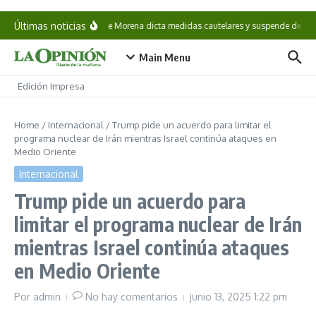
Saltar al contenido
Últimas noticias
CNHJ de Morena dicta medidas cautelares y suspende derechos
Main Menu
Edición Impresa
Home
/
Internacional
/
Trump pide un acuerdo para limitar el
programa nuclear de Irán mientras Israel continúa ataques en
Medio Oriente
Internacional
Trump pide un acuerdo para
limitar el programa nuclear de Irán
mientras Israel continúa ataques
en Medio Oriente
Por
admin
No hay comentarios
junio 13, 2025
1:22 pm