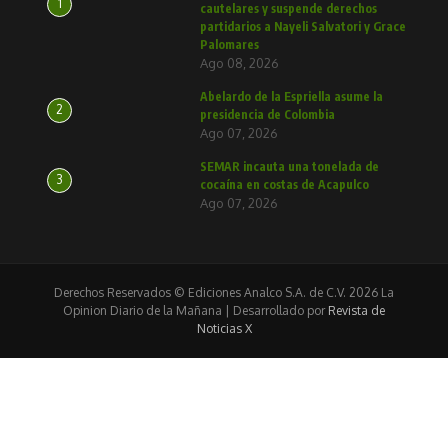
1
cautelares y suspende derechos
partidarios a Nayeli Salvatori y Grace
Palomares
Ago 08, 2026
Abelardo de la Espriella asume la
2
presidencia de Colombia
Ago 07, 2026
SEMAR incauta una tonelada de
3
cocaína en costas de Acapulco
Ago 07, 2026
Derechos Reservados © Ediciones Analco S.A. de C.V. 2026 La
Opinion Diario de la Mañana | Desarrollado por
Revista de
Noticias X