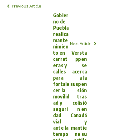
Previous Article
Gobier
no de
Puebla
realiza
mante
Next Article
nimien
to en
Versta
carret
ppen
eras y
se
calles
acerca
para
a la
fortale
suspen
cer la
sión
movilid
tras
ad y
colisió
seguri
n en
dad
Canadá
vial
y
ante la
mantie
tempo
ne su