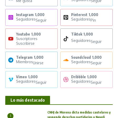
Me gusta
Seguir
Instagram
1,000
Pinterest
1,000
Seguidores
Seguidores
Seguir
Pin
Youtube
1,000
Tiktok
1,000
Suscriptores
Seguidores
Seguir
Suscribirse
Telegram
1,000
Soundcloud
1,000
Miembros
Seguidores
Unirse
Seguir
Vimeo
1,000
Dribbble
1,000
Seguidores
Seguidores
Seguir
Seguir
Lo más destacado
CNHJ de Morena dicta medidas cautelares y
1
suspende derechos partidarios a Nayeli