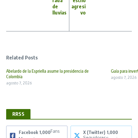
rada
estilo
de
agresi
lluvias
vo
Related Posts
Abelardo de la Espriella asume la presidencia de
Guía para inver
Colombia
agosto 7, 2026
agosto 7, 2026
RRSS
Fans
Facebook
1,000
X (Twitter)
1,000
Seguidores