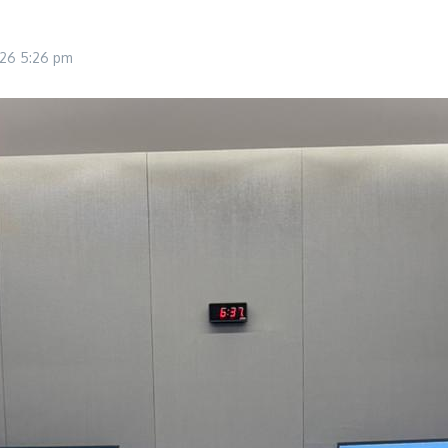
026
5:26 pm