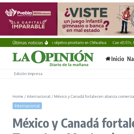
Saltar al contenido
Últimas noticias
Vinculan a proceso a objetivo prioritario en Chihuahua
Cae «El 07», líder d
Inicio
Na
Edición Impresa
Home
/
Internacional
/
México y Canadá fortalecen alianza comercia
Internacional
México y Canadá fortal