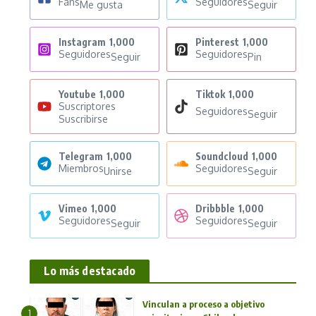
Fans
Seguidores
Me gusta
Seguir
Instagram
1,000
Pinterest
1,000
Seguidores
Seguidores
Seguir
Pin
Youtube
1,000
Tiktok
1,000
Suscriptores
Seguidores
Seguir
Suscribirse
Telegram
1,000
Soundcloud
1,000
Miembros
Seguidores
Unirse
Seguir
Vimeo
1,000
Dribbble
1,000
Seguidores
Seguidores
Seguir
Seguir
Lo más destacado
Vinculan a proceso a objetivo
1