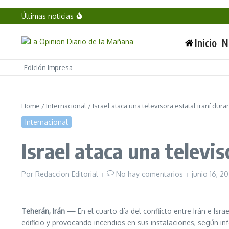
Inauguran Casa Carmen Serdán y Centro LIBRE en 
Saltar al contenido
Últimas noticias
Tláhuac: 256 mdp para frenar 40 años de inunda
¿Pong o Spacewar? El debate sobre el origen del 
Pacientes renales se manifiestan frente al Hospi
Inicio
N
Edición Impresa
Home
/
Internacional
/
Israel ataca una televisora estatal iraní dur
Internacional
Israel ataca una televi
Por
Redaccion Editorial
No hay comentarios
junio 16, 
Teherán, Irán —
En el cuarto día del conflicto entre Irán e Isra
edificio y provocando incendios en sus instalaciones, según inf