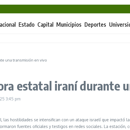
la capital poblana
ciones
videojuego
tal San José por desabasto de medicamentos
acional
Estado
Capital
Municipios
Deportes
Universi
ante una transmisión en vivo
sora estatal iraní durante 
2025
3:45 pm
el, las hostilidades se intensifican con un ataque israelí que impactó 
ormaron fuentes oficiales y testigos en redes sociales. La estación, c