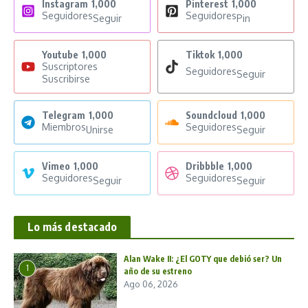
Instagram
1,000
Pinterest
1,000
Seguidores
Seguidores
Seguir
Pin
Youtube
1,000
Tiktok
1,000
Suscriptores
Seguidores
Seguir
Suscribirse
Telegram
1,000
Soundcloud
1,000
Miembros
Seguidores
Unirse
Seguir
Vimeo
1,000
Dribbble
1,000
Seguidores
Seguidores
Seguir
Seguir
Lo más destacado
Alan Wake II: ¿El GOTY que debió ser? Un
1
año de su estreno
Ago 06, 2026