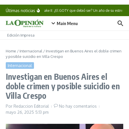
Saltar al contenido
Últimas noticias
Alan Wake II: ¿El GOTY que debió ser? Un año de su estreno
Main Menu
Edición Impresa
Home
/
Internacional
/
Investigan en Buenos Aires el doble crimen
y posible suicidio en Villa Crespo
Internacional
Investigan en Buenos Aires el
doble crimen y posible suicidio en
Villa Crespo
Por
Redaccion Editorial
No hay comentarios
mayo 26, 2025
5:13 pm