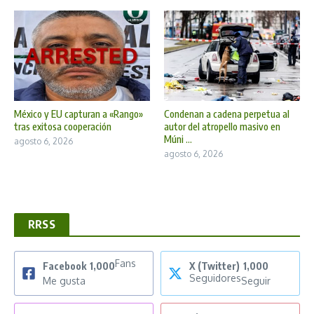
México y EU capturan a «Rango»
Condenan a cadena perpetua al
tras exitosa cooperación
autor del atropello masivo en
Múni ...
agosto 6, 2026
agosto 6, 2026
RRSS
Fans
Facebook
1,000
X (Twitter)
1,000
Seguidores
Me gusta
Seguir