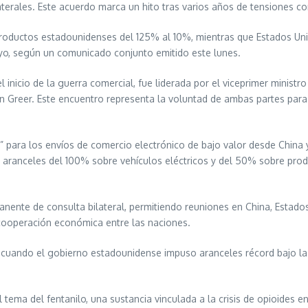
aterales. Este acuerdo marca un hito tras varios años de tensiones co
 productos estadounidenses del 125% al 10%, mientras que Estados Un
ayo, según un comunicado conjunto emitido este lunes.
inicio de la guerra comercial, fue liderada por el viceprimer ministro
on Greer. Este encuentro representa la voluntad de ambas partes par
” para los envíos de comercio electrónico de bajo valor desde China 
aranceles del 100% sobre vehículos eléctricos y del 50% sobre prod
ente de consulta bilateral, permitiendo reuniones en China, Estados
 cooperación económica entre las naciones.
l, cuando el gobierno estadounidense impuso aranceles récord bajo la
l tema del fentanilo, una sustancia vinculada a la crisis de opioides