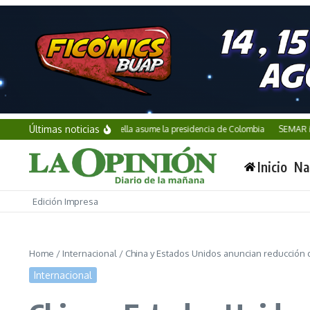
Saltar al contenido
Últimas noticias
Abelardo de la Espriella asume la presidencia de Colombia
SEMAR incauta 
Inicio
Na
Edición Impresa
Home
/
Internacional
/
China y Estados Unidos anuncian reducción d
Internacional