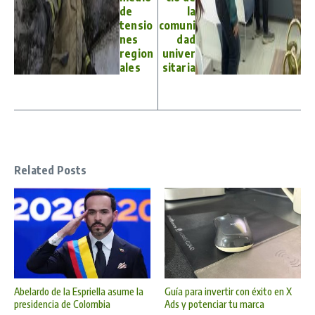
de
la
tensio
comuni
nes
dad
region
univer
ales
sitaria
Related Posts
Abelardo de la Espriella asume la
Guía para invertir con éxito en X
presidencia de Colombia
Ads y potenciar tu marca