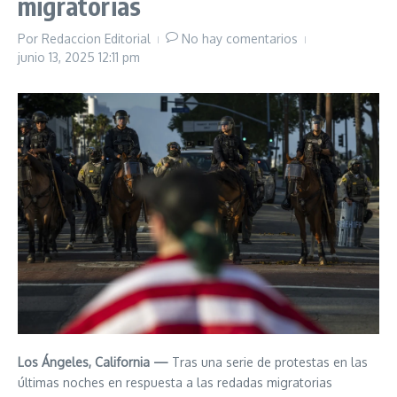
migratorias
Por
Redaccion Editorial
No hay comentarios
junio 13, 2025
12:11 pm
Los Ángeles, California —
Tras una serie de protestas en las
últimas noches en respuesta a las redadas migratorias