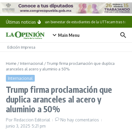
Saltar al contenido
Últimas noticias
Confirman bienestar de estudiantes de la UTTecam tras terre
Main Menu
Edición Impresa
Home
/
Internacional
/
Trump firma proclamación que duplica
aranceles al acero y aluminio a 50%
Internacional
Trump firma proclamación que
duplica aranceles al acero y
aluminio a 50%
Por
Redaccion Editorial
No hay comentarios
junio 3, 2025
5:21 pm