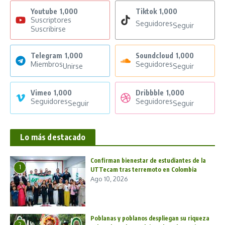
Youtube
1,000
Tiktok
1,000
Suscriptores
Seguidores
Seguir
Suscribirse
Telegram
1,000
Soundcloud
1,000
Miembros
Seguidores
Unirse
Seguir
Vimeo
1,000
Dribbble
1,000
Seguidores
Seguidores
Seguir
Seguir
Lo más destacado
Confirman bienestar de estudiantes de la
1
UTTecam tras terremoto en Colombia
Ago 10, 2026
Poblanas y poblanos despliegan su riqueza
2