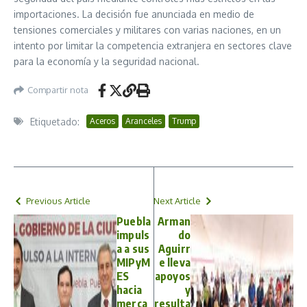
importaciones. La decisión fue anunciada en medio de
tensiones comerciales y militares con varias naciones, en un
intento por limitar la competencia extranjera en sectores clave
para la economía y la seguridad nacional.
Compartir nota
Etiquetado:
Aceros
Aranceles
Trump
Previous Article
Next Article
Puebla
Arman
impuls
do
a a sus
Aguirr
MIPyM
e lleva
ES
apoyos
hacia
y
merca
resulta