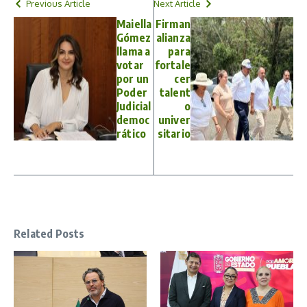
Previous Article
Next Article
Maiella
Firman
Gómez
alianza
llama a
para
votar
fortale
por un
cer
Poder
talent
Judicial
o
democ
univer
rático
sitario
Related Posts