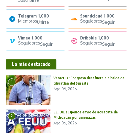
Suscribirse
Telegram
1,000
Soundcloud
1,000
Miembros
Seguidores
Unirse
Seguir
Vimeo
1,000
Dribbble
1,000
Seguidores
Seguidores
Seguir
Seguir
Lo más destacado
Veracruz: Congreso desafuera a alcalde de
1
Ixhuatlán del Sureste
Ago 05, 2026
EE. UU. suspende envío de aguacate de
2
Michoacán por amenazas
Ago 05, 2026