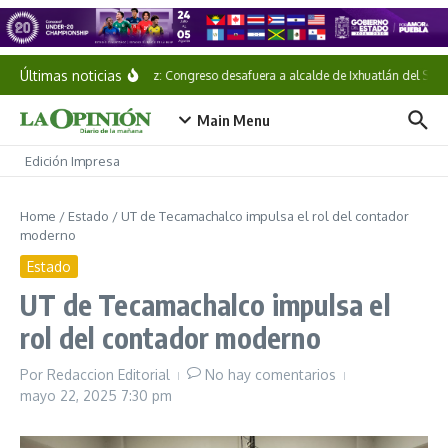
Saltar al contenido
Últimas noticias
Veracruz: Congreso desafuera a alcalde de Ixhuatlán del Sures
Main Menu
Edición Impresa
Home
/
Estado
/
UT de Tecamachalco impulsa el rol del contador
moderno
Estado
UT de Tecamachalco impulsa el
rol del contador moderno
Por
Redaccion Editorial
No hay comentarios
mayo 22, 2025
7:30 pm