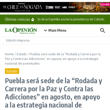
Saltar al contenido
Últimas noticias
Abelardo de la Espriella asume la presidencia de Colombia
Main Menu
Edición Impresa
Home
/
Estado
/
Puebla será sede de la “Rodada y Carrera por la
Paz y Contra las Adicciones” en agosto, en apoyo a la estrategia
nacional de juventudes
Estado
Puebla será sede de la “Rodada y
Carrera por la Paz y Contra las
Adicciones” en agosto, en apoyo
a la estrategia nacional de